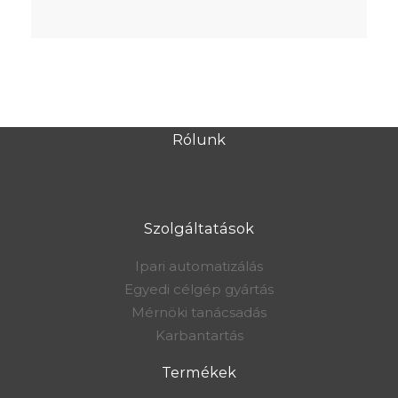
Rólunk
Szolgáltatások
Ipari automatizálás
Egyedi célgép gyártás
Mérnöki tanácsadás
Karbantartás
Termékek