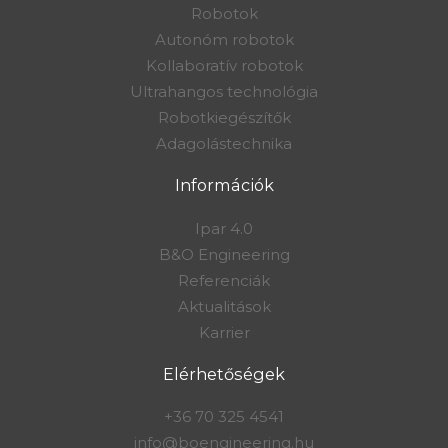
Robotok
Autonóm robotok
Kollaboratív robotok
Ultrahangos technológia
Robotkiegészítők
Adagolástechnika
Információk
Ipar 4.0
B&O Engineering
Referenciák
Aktualitások
Karrier
Elérhetőségek
+36 70 325 4541
info@boengineering.hu