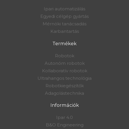
Ipari automatizálás
Egyedi célgép gyártás
Mérnöki tanácsadás
Karbantartás
Termékek
Robotok
Autonóm robotok
Kollaboratív robotok
Ultrahangos technológia
Robotkiegészítők
Adagolástechnika
Információk
Ipar 4.0
B&O Engineering