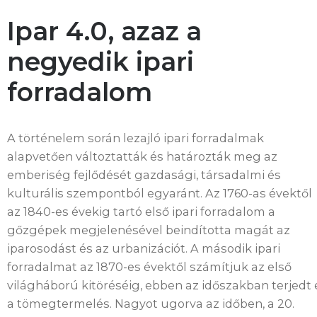
Universal Robots – kollaboratív robotok
Ipar 4.0, azaz a
negyedik ipari
Ipari automatizálás
forradalom
Egyedi célgép gyártás
A történelem során lezajló ipari forradalmak
Robotcellák
alapvetően változtatták és határozták meg az
emberiség fejlődését gazdasági, társadalmi és
Mérnöki tanácsadás
kulturális szempontból egyaránt. Az 1760-as évektől
az 1840-es évekig tartó első ipari forradalom a
Karbantartás
gőzgépek megjelenésével beindította magát az
iparosodást és az urbanizációt. A második ipari
forradalmat az 1870-es évektől számítjuk az első
világháború kitöréséig, ebben az időszakban terjedt 
a tömegtermelés. Nagyot ugorva az időben, a 20.