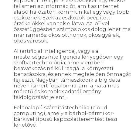
kapcsolt intelligens eszközökkel: egy eszköz
felismeri az információt, amit az internet
alapú hálózaton kommunikál egy vagy több
eszköznek. Ezek az eszközök beépített
érzékelőkkel vannak ellátva. Az IoT-vel
összefüggésben számos okos dolog lehet ma
már ismerős: okos otthonok, okos gyárak,
okos városok.
AI (artificial intelligence), vagyis a
mesterséges intelligencia lényegében egy
szoftvertechnológia, amely emberi
beavatkozás nélkül reagál a környezeti
behatásokra, és ennek megfelelően önmagát
fejleszti. Nagyban támaszkodik a big data
néven ismert fogalomra, ami a hatalmas
méretű és komplex adatállomány
feldolgozását jelenti.
Felhőalapú számítástechnika (cloud
computing), amely a bárhol-bármikor-
bárkivel típusú kapcsolatteremtést teszi
lehetővé.