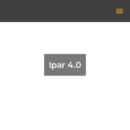
Robotok
Autonóm robotok
Ipar 4.0
Kollaboratív robotok
Ultrahangos technológia
Robotkiegészítők
Adagolástechnika