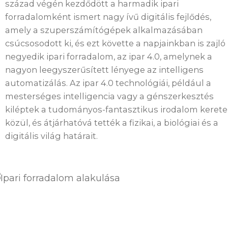
század végén kezdődött a harmadik ipari
forradalomként ismert nagy ívű digitális fejlődés,
amely a szuperszámítógépek alkalmazásában
csúcsosodott ki, és ezt követte a napjainkban is zajló
negyedik ipari forradalom, az ipar 4.0, amelynek a
nagyon leegyszerűsített lényege az intelligens
automatizálás. Az ipar 4.0 technológiái, például a
mesterséges intelligencia vagy a génszerkesztés
kiléptek a tudományos-fantasztikus irodalom kerete
közül, és átjárhatóvá tették a fizikai, a biológiai és a
digitális világ határait.
Hu
En
Sk