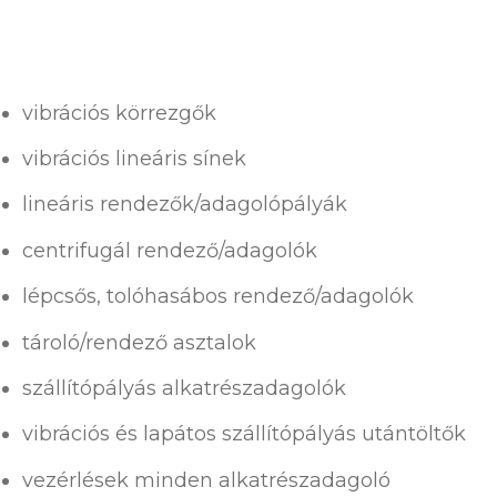
vibrációs körrezgők
vibrációs lineáris sínek
lineáris rendezők/adagolópályák
centrifugál rendező/adagolók
lépcsős, tolóhasábos rendező/adagolók
Hu
tároló/rendező asztalok
En
szállítópályás alkatrészadagolók
Sk
vibrációs és lapátos szállítópályás utántöltők
vezérlések minden alkatrészadagoló