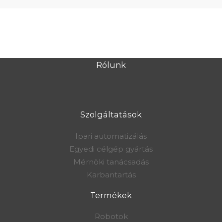
Rólunk
Szolgáltatások
Ipari automatizálás
Egyedi célgép gyártás
Mérnöki tanácsadás
Karbantartás
Termékek
Robotok