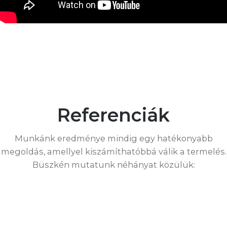
Referenciák
Munkánk eredménye mindig egy hatékonyabb
megoldás, amellyel kiszámíthatóbbá válik a termelés.
Büszkén mutatunk néhányat közülük: