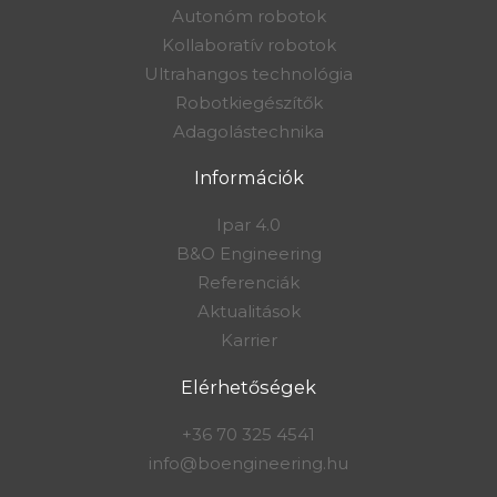
Autonóm robotok
Kollaboratív robotok
Ultrahangos technológia
Robotkiegészítők
Adagolástechnika
Információk
Ipar 4.0
B&O Engineering
Referenciák
Aktualitások
Karrier
Elérhetőségek
+36 70 325 4541
info@boengineering.hu