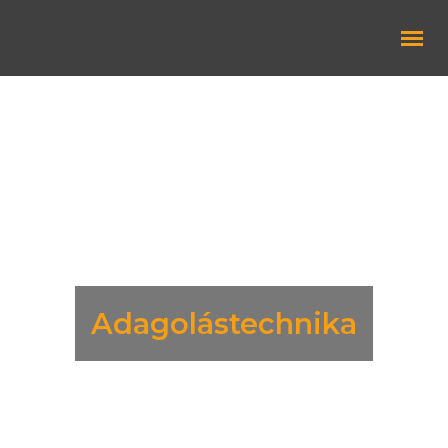
Robotok
Autonóm robotok
Kollaboratív robotok
Ultrahangos technológia
Adagolástechnika
Robotkiegészítők
Adagolástechnika