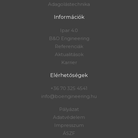
Adagolástechnika
Információk
Ipar 4.0
B&O Engineering
Referenciák
Aktualitások
Karrier
Elérhetőségek
+36 70 325 4541
info@boengineering.hu
Pályázat
Adatvédelem
Impresszum
ÁSZF