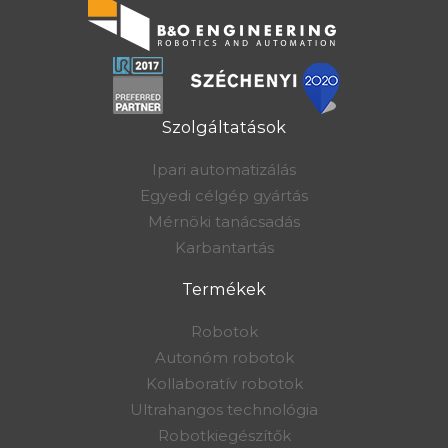
Szolgáltatások
Ipari automatizálás
Egyedi célgép gyártás
Mérnöki tanácsadás
Karbantartás
Termékek
Robotok
Autonóm robotok
Kollaboratív robotok
Ultrahangos technológia
Robotkiegészítők